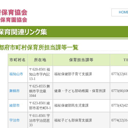
HOM
都府市町村保育所担当課等一覧
市町村名
所在地
保育担当課等
T
〒620-8501 福
福知山市
福祉保健部子育て支援課
0773(22)6
知山市字内記
13-1
〒625-8555 舞
舞鶴市
健康・子ども部幼稚園・保育所課
0773(66)1
鶴市字北吸
1044
〒623-8501 綾
綾部市
福祉保健部民生児童課
0773(42)4
部市若竹町8-1
〒611-8501 宇
宇治市
福祉子ども部保育支援課
0774(22)3
治市宇治琵琶
33