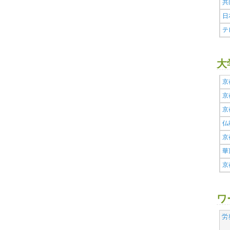
共
日
テ
大
京
京
京
仏
京
華
京
ワ
労