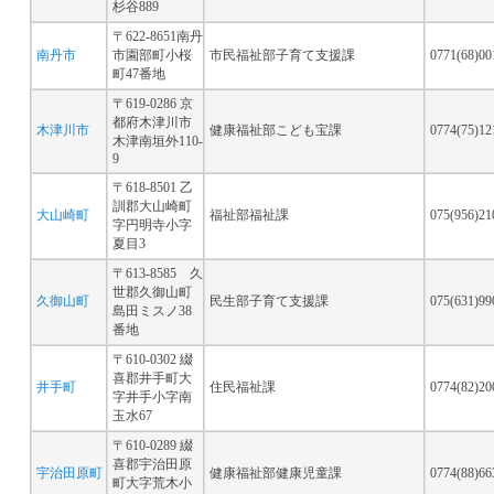
杉谷889
〒622-8651南丹
南丹市
市園部町小桜
市民福祉部子育て支援課
0771(68)0
町47番地
〒619-0286 京
都府木津川市
木津川市
健康福祉部こども宝課
0774(75)1
木津南垣外110-
9
〒618-8501 乙
訓郡大山崎町
大山崎町
福祉部福祉課
075(956)2
字円明寺小字
夏目3
〒613-8585 久
世郡久御山町
久御山町
民生部子育て支援課
075(631)9
島田ミスノ38
番地
〒610-0302 綴
喜郡井手町大
井手町
住民福祉課
0774(82)2
字井手小字南
玉水67
〒610-0289 綴
喜郡宇治田原
宇治田原町
健康福祉部健康児童課
0774(88)6
町大字荒木小