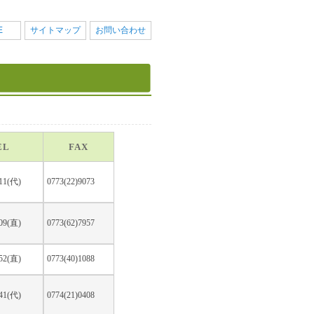
E
サイトマップ
お問い合わせ
EL
FAX
111(代)
0773(22)9073
009(直)
0773(62)7957
252(直)
0773(40)1088
141(代)
0774(21)0408