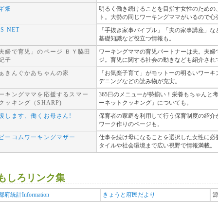
ギ畑
明るく働き続けることを目指す女性のための
ト。大勢の同じワーキングママがいるので心
’S NET
「手抜き家事バイブル」「夫の家事講座」な
基礎知識など役立つ情報も。
夫婦で育児」のページ ＢＹ脇田
ワーキングママの育児パートナーは夫。夫婦
紀子
ジ。育児に関する社会の動きなども紹介され
ぁきんぐかあちゃんの家
「お気楽子育て」がモットーの明るいワーキ
デニングなどの読み物が充実。
ーキングママを応援するスマー
365日のメニューが勢揃い！栄養もちゃんと
クッキング（SHARP)
ーネットクッキング」についても。
援します、働くお母さん!
保育者の家庭を利用して行う保育制度の紹介
ワーク作りのページも。
ビーコムワーキングマザー
仕事を続け母になることを選択した女性に必
タイルや社会環境まで広い視野で情報満載。
もしろリンク集
府統計Information
きょうと府民だより