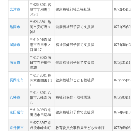
〒626-8501 宮
宮津市
健康福祉部社会福祉課
0772(45)1
津市字柳縄手
345-1
〒621-8501 亀
亀岡市
岡市安町野々
健康福祉部子育て支援課
0771(25)5
神8
〒610-0195 城
城陽市
陽市寺田東ノ
福祉保健部子育て支援課
0774(56)4
口16-17
〒617-8665 向
向日市
日市寺戸町中
健康福祉部子育て支援課
075(931)1
野20
〒617-8501 長
長岡京市
健康福祉部こども福祉課
075(955)9
岡京市開田1-1-
1
〒614-8501 八
八幡市
福祉部保育・幼稚園課
075(983)1
幡市八幡園内
75
〒610-0393 京
京田辺市
健康福祉部子育て支援課
0774(64)1
田辺市田辺80
〒627-8567 京
京丹後市
丹後市峰山町
教育委員会事務局子ども未来課
0772(69)0