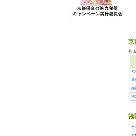
京
各
福
舞
綾
宇
福
社
社