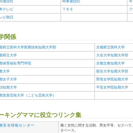
同通信社
時事通信社
Ｎ
本テレビ
ＴＢＳ
フ
レビ朝日
学関係
都府立医科大学医療技術短期大学部
京都府立医科大学
都府立大学
大谷大学短期大学部
都保育福祉専門学院
京都文教短期大学
教大学
龍谷大学短期大学部
都女子大学
聖母女学院短期大学
頂短期大学
平安女学院短期大学
都造形芸術大学（こども芸術大学）
ーキングママに役立つリンク集
務安全情報センター
働く女性に関する法制、男女平等、セクハラ
タベース。