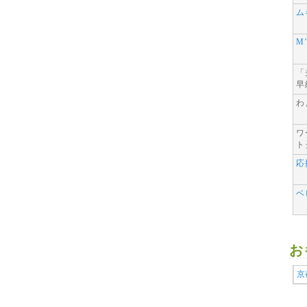
ム
M
「
早
わ
ワ
ト
応
ベ
お
京都