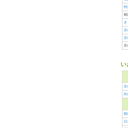
特
精
き
京
京
京
い
京
向
朝
日