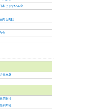
日本せきずい基金
室内合奏団
合会
辺警察署
売新聞社
都新聞社