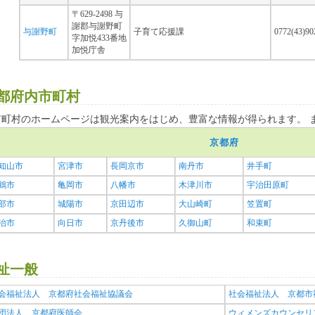
〒629-2498 与
謝郡与謝野町
与謝野町
子育て応援課
0772(43)9
字加悦433番地
加悦庁舎
都府内市町村
市町村のホームページは観光案内をはじめ、豊富な情報が得られます。 
京都府
知山市
宮津市
長岡京市
南丹市
井手町
鶴市
亀岡市
八幡市
木津川市
宇治田原町
部市
城陽市
京田辺市
大山崎町
笠置町
治市
向日市
京丹後市
久御山町
和束町
祉一般
会福祉法人 京都府社会福祉協議会
社会福祉法人 京都市
団法人 京都府医師会
ウィメンズカウンセリ