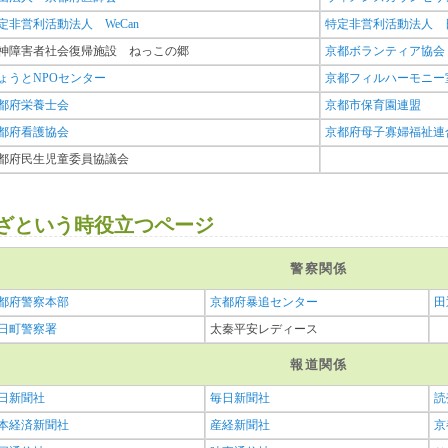
定非営利活動法人 WeCan
特定非営利活動法人 
神障害者社会復帰施設 ねっこの郷
京都ボランティア協会
ょうとNPOセンター
京都フィルハーモニー
都府栄養士会
京都市保育園連盟
都府看護協会
京都府母子寡婦福祉連
都府民生児童委員協議会
ざという時役立つページ
警察関係
都府警察本部
京都府暴追センター
田
日町警察署
太秦平安レディース
報道関係
日新聞社
毎日新聞社
読
本経済新聞社
産経新聞社
京