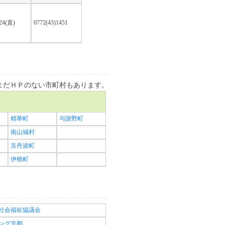
024(直)
0772(43)1451
まだＨＰのない市町村もあります。
精華町
与謝野町
南山城村
京丹波町
伊根町
社会福祉協議会
ング京都