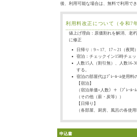
後、利用可能な場合は、無料で利用で
利用料改正について（令和7年
値上げ理由：原価割れを解消、老
に修正
日帰り：9～17、17～21（夜
宿泊：チェックイン15時チェッ
人数15人（割引無）、人数16‐3
する。
宿泊の部屋代はﾌﾟﾚｰﾙｰﾑ使用料
【宿泊】
（宿泊単価×人数）＋（ﾌﾟﾚｰ
（その他（薪・炭等））
【日帰り】
（各部屋、厨房、風呂の各使用
申込書