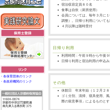
宿泊収容定員８０名
食事は自炊（厨房使用）
会員については、毎年３月に１
調整）。日帰り利用についても
４月以降は随時受付
日帰り利用
利用時間：午前９時から午後９
日帰り利用と宿泊利用の申込み
・各保育団体のリンク
・各政府機関のリンク
その他
休館日 年末年始（１２月２８
ゴミ分別、清掃、寝具使用、風
際の留意事項」によるものとす